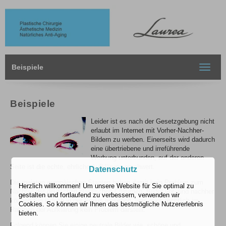
Beispiele
Toggle
navigat
Beispiele
Leider ist es nach der Gesetzgebung nicht
erlaubt im Internet mit Vorher-Nachher-
Bildern zu werben. Einerseits wird dadurch
eine übertriebene und irreführende
Werbung unterbunden, auf der anderen
Seite ist die echte, ehrliche Aufklärung erschwert.
Datenschutz
Die meisten europäischen Staaten haben damit kein Problem zum
Herzlich willkommen! Um unsere Website für Sie optimal zu
Nachteil der deutschen plastischen Chirurgen. Bilder vor- und nachher
gestalten und fortlaufend zu verbessern, verwenden wir
können Sie jedoch in der Praxis einsehen, was auch rechtlich im
Cookies. So können wir Ihnen das bestmögliche Nutzererlebnis
Rahmen der Aufklärung kein Problem darstellt.
bieten.
Folgend können Sie einige neutrale Bilder wie „schöne und