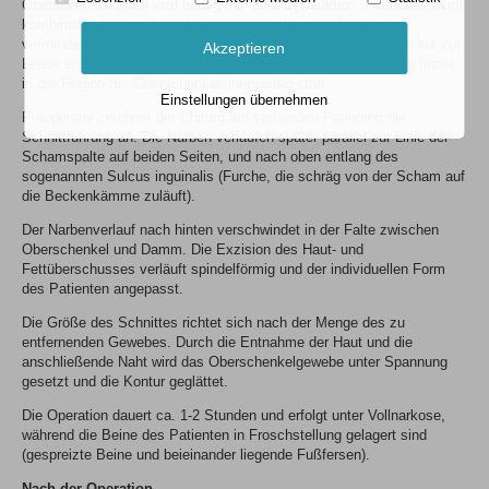
Oberschenkelkontur wird häufig mit einer Liposuktion (Fettabsaugung)
kombiniert, die vor allem die lateralen Fettdepots (Reithosen)
vermindert und sich von der Mitte der Oberschenkelinnenseite bis zur
Akzeptieren
Leiste erstrecken kann. Die eigentliche Oberschenkelstraffung findet
in der Region der Oberschenkelinnenseiten statt.
Einstellungen übernehmen
Präoperativ zeichnet der Chirurg am stehenden Patienten die
Schnittführung an. Die Narben verlaufen später parallel zur Linie der
Schamspalte auf beiden Seiten, und nach oben entlang des
sogenannten Sulcus inguinalis (Furche, die schräg von der Scham auf
die Beckenkämme zuläuft).
Der Narbenverlauf nach hinten verschwindet in der Falte zwischen
Oberschenkel und Damm. Die Exzision des Haut- und
Fettüberschusses verläuft spindelförmig und der individuellen Form
des Patienten angepasst.
Die Größe des Schnittes richtet sich nach der Menge des zu
entfernenden Gewebes. Durch die Entnahme der Haut und die
anschließende Naht wird das Oberschenkelgewebe unter Spannung
gesetzt und die Kontur geglättet.
Die Operation dauert ca. 1-2 Stunden und erfolgt unter Vollnarkose,
während die Beine des Patienten in Froschstellung gelagert sind
(gespreizte Beine und beieinander liegende Fußfersen).
Nach der Operation